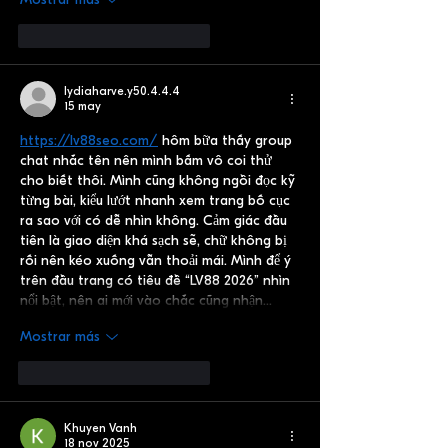
Me gusta
Reaccionar
lydiaharve.y50.4.4.4
15 may
https://lv88seo.com/
 hôm bữa thấy group 
chat nhắc tên nên mình bấm vô coi thử 
cho biết thôi. Mình cũng không ngồi đọc kỹ 
từng bài, kiểu lướt nhanh xem trang bố cục 
ra sao với có dễ nhìn không. Cảm giác đầu 
tiên là giao diện khá sạch sẽ, chữ không bị 
rối nên kéo xuống vẫn thoải mái. Mình để ý 
trên đầu trang có tiêu đề “LV88 2026” nhìn 
nổi bật, nên ai mới vào chắc cũng nhận…
Mostrar más
Me gusta
Reaccionar
Khuyen Vanh
18 nov 2025