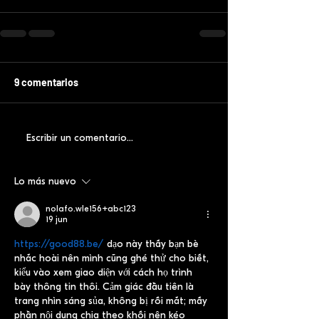
9 comentarios
Escribir un comentario...
Lo más nuevo
nolafo.wle156+abc123
19 jun
https://good88.be/
 dạo này thấy bạn bè 
nhắc hoài nên mình cũng ghé thử cho biết, 
kiểu vào xem giao diện với cách họ trình 
bày thông tin thôi. Cảm giác đầu tiên là 
trang nhìn sáng sủa, không bị rối mắt; mấy 
phần nội dung chia theo khối nên kéo 