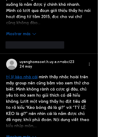
xuống là nắm được ý chính khá nhanh. 
Mình có lướt qua đoạn giới thiệu thấy họ nói 
hoạt động từ tầm 2015, đọc cho vui chứ 
cũng không đào…
Mostrar más
Me gusta
Reaccionar
uyenghomsoet.h.uy.e.n+abc123
24 may
tỷ lệ kèo nhà cái
 mình thấy nhắc hoài trên 
mấy group nên cũng bấm vào xem thử cho 
biết. Mình không rành cá cược gì đâu, chủ 
yếu tò mò xem họ giải thích có dễ hiểu 
không. Lướt một vòng thấy họ đặt tiêu đề 
to rõ kiểu “Kèo bóng đá là gì?” với “TỶ LỆ 
KÈO là gì?” nên nhìn cái là nắm được chủ 
đề ngay, khỏi phải đoán. Nội dung viết theo 
kiểu nhập môn,…
Mostrar más