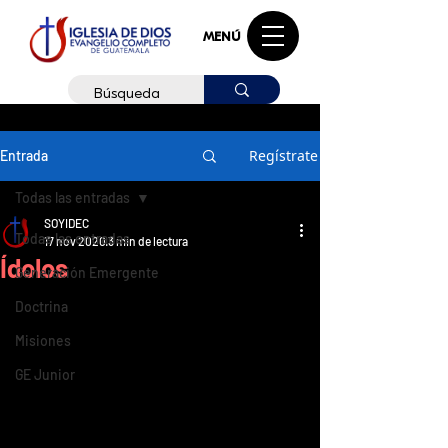
MENÚ
Regístrate
Entrada
Todas las entradas
SOYIDEC
Todas las entradas
17 nov 2020
3 min de lectura
Ídolos
Generación Emergente
Doctrina
Misiones
GE Junior