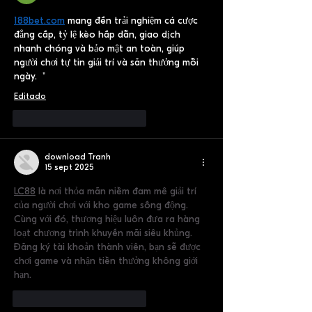
188bet.com
 mang đến trải nghiệm cá cược 
đẳng cấp, tỷ lệ kèo hấp dẫn, giao dịch 
nhanh chóng và bảo mật an toàn, giúp 
người chơi tự tin giải trí và săn thưởng mỗi 
ngày.  "
Editado
Me gusta
Reaccionar
download Tranh
15 sept 2025
LC88
 là nơi thỏa mãn niềm đam mê giải trí 
của người chơi với kho game sống động. 
Cùng với đó, thương hiệu luôn đưa ra hàng 
loạt chương trình khuyến mãi siêu khủng. 
Đăng ký tài khoản thành viên, bạn sẽ được 
chơi game và nhận tiền thưởng không giới 
hạn.
Me gusta
Reaccionar