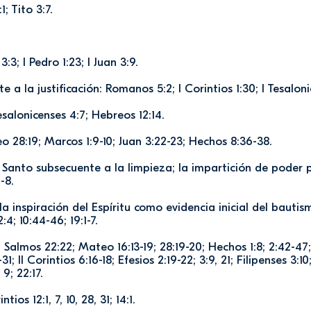
; Tito 3:7.
3; I Pedro 1:23; I Juan 3:9.
e a la justificación: Romanos 5:2; I Corintios 1:30; I Tesalon
Tesalonicenses 4:7; Hebreos 12:14.
 28:19; Marcos 1:9-10; Juan 3:22-23; Hechos 8:36-38.
u Santo subsecuente a la limpieza; la impartición de poder pa
-8.
a inspiración del Espíritu como evidencia inicial del bautism
4; 10:44-46; 19:1-7.
6; Salmos 22:22; Mateo 16:13-19; 28:19-20; Hechos 1:8; 2:42-47
2-31; II Corintios 6:16-18; Efesios 2:19-22; 3:9, 21; Filipenses 3:1
 9; 22:17.
tios 12:1, 7, 10, 28, 31; 14:1.