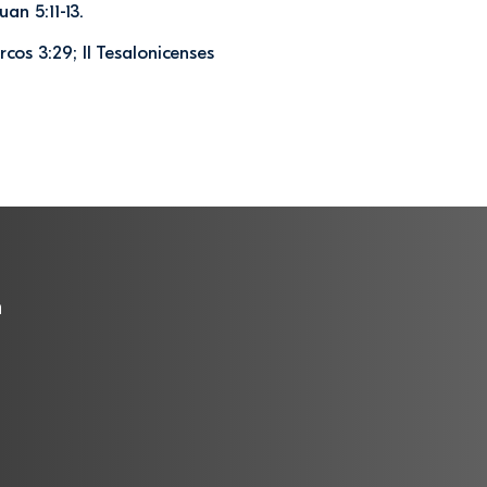
an 5:11-13.
cos 3:29; II Tesa­lonicenses
a