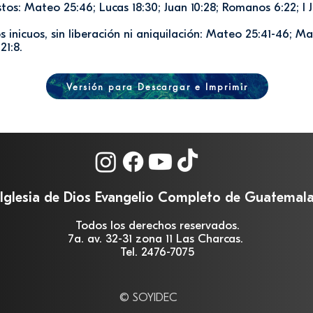
stos: Mateo 25:46; Lucas 18:30; Juan 10:28; Romanos 6:22; I Ju
 inicuos, sin liberación ni aniquilación: Mateo 25:41-46; Mar
 21:8.
Versión para Descargar e Imprimir
Iglesia de Dios Evangelio Completo de Guatemal
Todos los derechos reservados.
7a. av. 32-31 zona 11 Las Charcas.
Tel. 2476-7075
© SOYIDEC