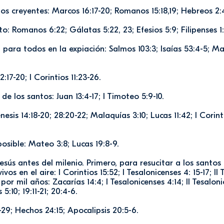
los creyentes: Marcos 16:17-20; Romanos 15:18,19; Hebreos 2:
nto: Romanos 6:22; Gálatas 5:22, 23; Efesios 5:9; Filipenses 1:1
 para todos en la expiación: Salmos 103:3; Isaías 53:4-5; Mat
:17-20; I Corintios 11:23-26.
 de los santos: Juan 13:4-17; I Timoteo 5:9-10.
esis 14:18-20; 28:20-22; Malaquías 3:10; Lucas 11:42; I Corint
osible: Mateo 3:8; Lucas 19:8-9.
esús antes del milenio. Primero, para resucitar a los santo
vos en el aire: I Corintios 15:52; I Tesalonicenses 4: 15-17; II
por mil años: Zacarías 14:4; I Tesalonicenses 4:14; II Tesaloni
 5:10; 19:11-21; 20:4-6.
-29; Hechos 24:15; Apocalipsis 20:5-6.