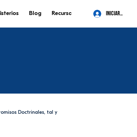
isterios
Blog
Recursos
Contacto
More
iniciar sesión
misos Doctrinales, tal y