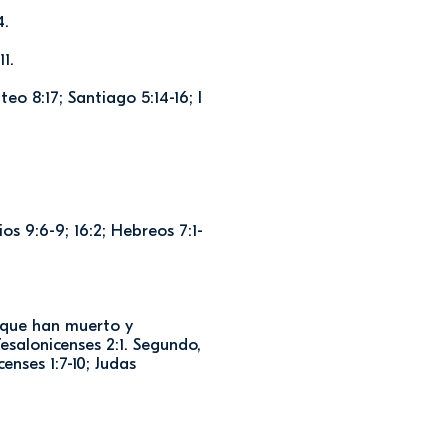
4.
1.
eo 8:17; Santiago 5:14-16; I
ios 9:6-9; 16:2; Hebreos 7:1-
s que han muerto y
 Tesalonicenses 2:1. Segundo,
censes 1:7-10; Judas