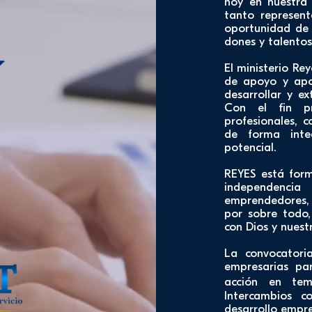
hoy en nuestra 
tanto represent
oportunidad de 
dones y talento
El ministerio Re
de apoyo y apo
desarrollar y e
Con el fin pr
profesionales, 
de forma int
potencial.
REYES está form
independencia
emprendedores, 
por sobre todo
con Dios y nuest
La convocatoria
empresarias par
acción en tema
Intercambios c
desarrollo empre