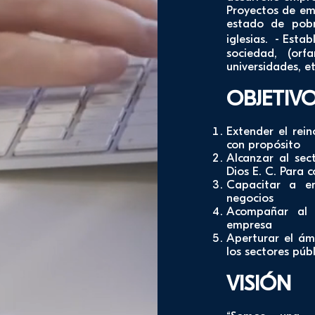
Proyectos de em
estado de pob
iglesias. - Esta
sociedad, (orfa
universidades, etc
OBJETIV
Extender el rei
con propósito
Alcanzar al sec
Dios E. C. Para 
Capacitar a e
negocios
Acompañar al 
empresa
Aperturar el ámb
los sectores púb
VISIÓN