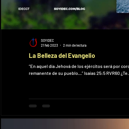
SOYIDEC
21 feb 2023
2 min de lectura
La Belleza del Evangelio
“En aquel día Jehová de los ejércitos será por co
remanente de su pueblo…” Isaías 25:5 RVR60 ¿Te..