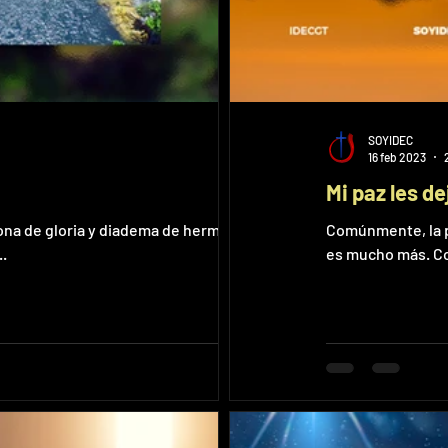
SOYIDEC
16 feb 2023
Mi paz les de
rona de gloria y diadema de hermosura al
Comúnmente, la pa
.
es mucho más. Con