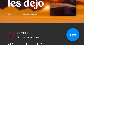
SOYIDEC
2 min de lectura
Mi paz les dejo
Comúnmente, la paz se define como ausencia
de guerra; pero, la paz como Fruto del
Espíritu es mucho más. Consiste en un
bienestar en la...