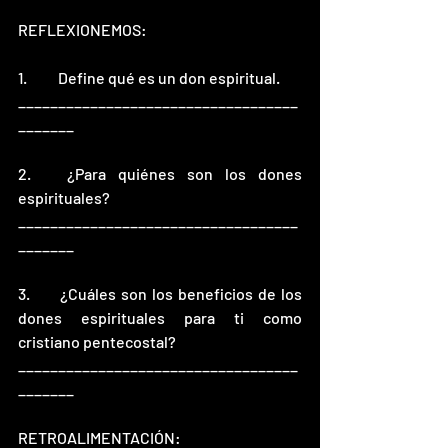
REFLEXIONEMOS: 
1.	Define qué es un don espiritual.
___________________________________
_______
2.	¿Para quiénes son los dones 
espirituales?
___________________________________
_______
3.	¿Cuáles son los beneficios de los 
dones espirituales para ti como 
cristiano pentecostal?
___________________________________
_______
RETROALIMENTACIÓN: