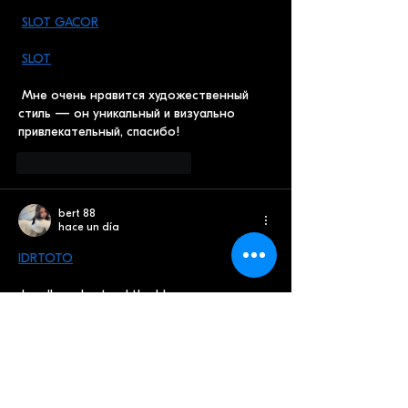
SLOT GACOR
SLOT
 Мне очень нравится художественный 
стиль — он уникальный и визуально 
привлекательный, спасибо!
Me gusta
Reaccionar
bert 88
hace un día
IDRTOTO
 I really understand the blog you 
mentioned, thank you for the information!
Me gusta
Reaccionar
bert 88
hace un día