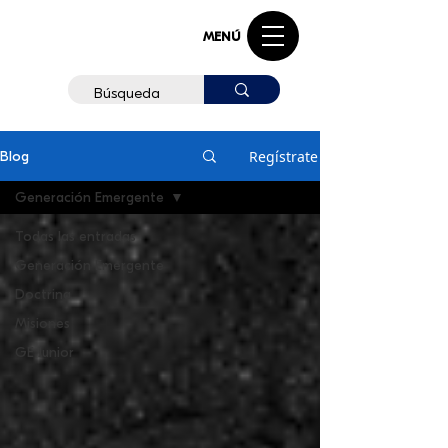
MENÚ
Regístrate
Blog
Generación Emergente
Todas las entradas
Generación Emergente
Doctrina
Misiones
GE Junior