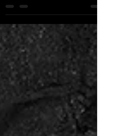
de sus pecados. (Mateo 1, 21). Estructura de...