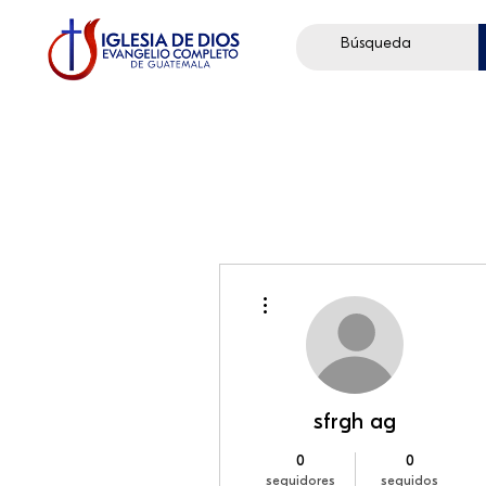
Más acciones
sfrgh ag
0
0
seguidores
seguidos