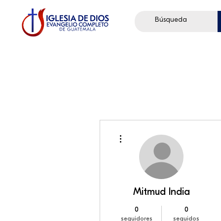
Más acciones
Mitmud India
0
0
seguidores
seguidos