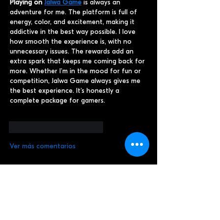
Playing on 
Jalwa Game
 is always an 
adventure for me. The platform is full of 
energy, color, and excitement, making it 
addictive in the best way possible. I love 
how smooth the experience is, with no 
unnecessary issues. The rewards add an 
extra spark that keeps me coming back for 
more. Whether I’m in the mood for fun or 
competition, Jalwa Game always gives me 
the best experience. It’s honestly a 
complete package for gamers.
Me gusta
Reaccionar
Ver más comentarios
Artículos Recientes