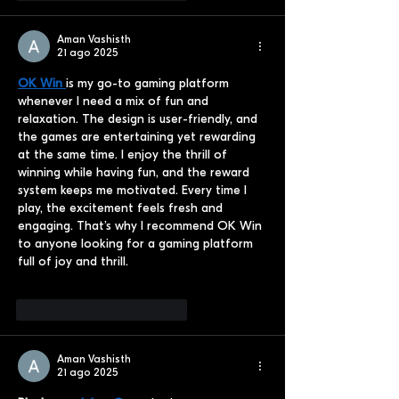
Aman Vashisth
21 ago 2025
OK Win 
is my go-to gaming platform 
whenever I need a mix of fun and 
relaxation. The design is user-friendly, and 
the games are entertaining yet rewarding 
at the same time. I enjoy the thrill of 
winning while having fun, and the reward 
system keeps me motivated. Every time I 
play, the excitement feels fresh and 
engaging. That’s why I recommend OK Win 
to anyone looking for a gaming platform 
full of joy and thrill.
Me gusta
Reaccionar
Aman Vashisth
21 ago 2025