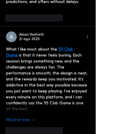
predictions, and offers without delays.
Me gusta
Reaccionar
Aman Vashisth
21 ago 2025
What I like most about the
 55 Club 
Game
 is that it never feels boring. Each 
session brings something new, and the 
challenges are always fun. The 
performance is smooth, the design is neat, 
and the rewards keep you motivated. It’s 
addictive in the best way possible because 
you just want to keep playing. I’ve enjoyed 
every minute on this platform, and I can 
confidently say the 55 Club Game is one 
of the best.
Mostrar más
Me gusta
Reaccionar