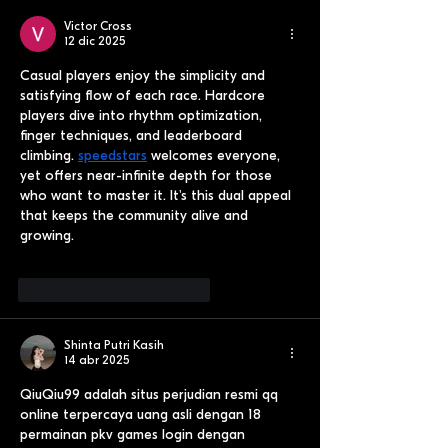
Victor Cross
12 dic 2025
Casual players enjoy the simplicity and 
satisfying flow of each race. Hardcore 
players dive into rhythm optimization, 
finger techniques, and leaderboard 
climbing. 
speedstars
 welcomes everyone, 
yet offers near-infinite depth for those 
who want to master it. It's this dual appeal 
that keeps the community alive and 
growing.
Me gusta
Reaccionar
Shinta Putri Kasih
14 abr 2025
QiuQiu99 adalah situs perjudian resmi qq 
online terpercaya uang asli dengan 18 
permainan pkv games login dengan 