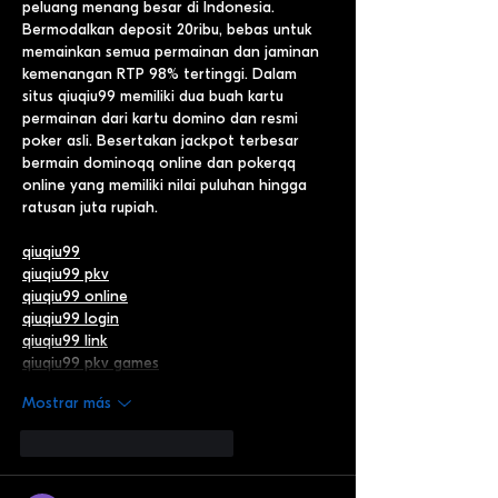
peluang menang besar di Indonesia. 
Bermodalkan deposit 20ribu, bebas untuk 
memainkan semua permainan dan jaminan 
kemenangan RTP 98% tertinggi. Dalam 
situs qiuqiu99 memiliki dua buah kartu 
permainan dari kartu domino dan resmi 
poker asli. Besertakan jackpot terbesar 
bermain dominoqq online dan pokerqq 
online yang memiliki nilai puluhan hingga 
ratusan juta rupiah.
qiuqiu99
qiuqiu99 pkv
qiuqiu99 online
qiuqiu99 login
qiuqiu99 link
qiuqiu99 pkv games
Mostrar más
Me gusta
Reaccionar