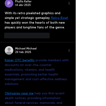
Phyllis Keller
14 abr 2025
With its retro pixelated graphics and 
simple yet strategic gameplay, 
Retro Bowl
has quickly won the hearts of both new 
players and longtime fans of the genre.
Me gusta
Reaccionar
Michael Michael
20 feb 2025
Kaiser OTC benefits
 provide members with 
discounts on over-the-counter 
medications, vitamins, and health 
essentials, promoting better health 
management and cost-effective wellness 
solutions.
Obituaries near me
 help you find recent 
death notices, providing information 
about funeral services, memorials, and 