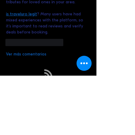
tributes for loved ones in your area.
is traveluro legit
? Many users have had 
mixed experiences with the platform, so 
it's important to read reviews and verify 
deals before booking.
Me gusta
Reaccionar
Ver más comentarios
Artículos Recientes