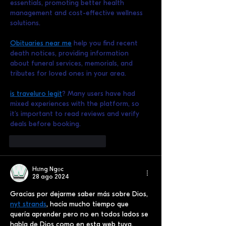
essentials, promoting better health 
management and cost-effective wellness 
solutions.
Obituaries near me
 help you find recent 
death notices, providing information 
about funeral services, memorials, and 
tributes for loved ones in your area.
is traveluro legit
? Many users have had 
mixed experiences with the platform, so 
it's important to read reviews and verify 
deals before booking.
Me gusta
Reaccionar
Hưng Ngọc
28 ago 2024
Gracias por dejarme saber más sobre Dios, 
nyt strands
, hacía mucho tiempo que 
quería aprender pero no en todos lados se 
habla de Dios como en esta web tuya.