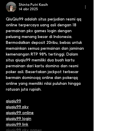
Shinta Putri Kasih
14 abr 2025
QiuQiu99 adalah situs perjudian resmi qq 
online terpercaya uang asli dengan 18 
permainan pkv games login dengan 
peluang menang besar di Indonesia. 
Bermodalkan deposit 20ribu, bebas untuk 
memainkan semua permainan dan jaminan 
kemenangan RTP 98% tertinggi. Dalam 
situs qiuqiu99 memiliki dua buah kartu 
permainan dari kartu domino dan resmi 
poker asli. Besertakan jackpot terbesar 
bermain dominoqq online dan pokerqq 
online yang memiliki nilai puluhan hingga 
ratusan juta rupiah.
qiuqiu99
qiuqiu99 pkv
qiuqiu99 online
qiuqiu99 login
qiuqiu99 link
qiuqiu99 pkv games