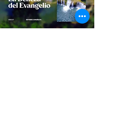
SOYIDEC
2 min de lectura
La Belleza del Evangelio
“En aquel día Jehová de los ejércitos será por
corona de gloria y diadema de hermosura al
remanente de su pueblo…” Isaías 25:5 RVR60
¿Te...