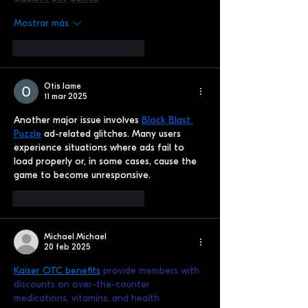
Mostrar más
Me gusta
Reaccionar
Otis Jame
11 mar 2025
Another major issue involves 
Block Blast 
Puzzle
 ad-related glitches. Many users 
experience situations where ads fail to 
load properly or, in some cases, cause the 
game to become unresponsive.
Me gusta
Reaccionar
Michael Michael
20 feb 2025
Kaiser OTC benefits
 provide members with 
discounts on over-the-counter 
medications, vitamins, and health 