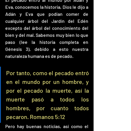
Eva, conocemos la historia, Dios le dijo a 
Adán y Eva que podían comer de 
cualquier árbol del Jardín del Edén 
excepto del árbol del conocimiento del 
bien y del mal. Sabemos muy bien lo que 
paso (lee la historia completa en 
Génesis 3), debido a esto nuestra 
naturaleza humana es de pecado.
Por tanto, como el pecado entró 
en el mundo por un hombre, y 
por el pecado la muerte, así la 
muerte pasó a todos los 
hombres, por cuanto todos 
pecaron. Romanos 5:12
Pero hay buenas noticias, así como el 