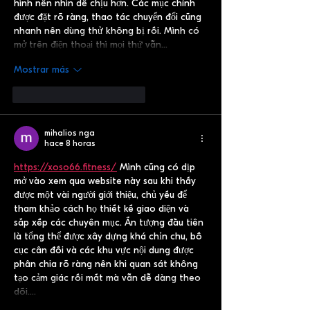
hình nên nhìn dễ chịu hơn. Các mục chính 
được đặt rõ ràng, thao tác chuyển đổi cũng 
nhanh nên dùng thử không bị rối. Mình có 
mở trên điện thoại thì mọi thứ vẫn…
Mostrar más
Me gusta
Reaccionar
mihalios nga
hace 8 horas
https://xoso66.fitness/
 Mình cũng có dịp 
mở vào xem qua website này sau khi thấy 
được một vài người giới thiệu, chủ yếu để 
tham khảo cách họ thiết kế giao diện và 
sắp xếp các chuyên mục. Ấn tượng đầu tiên 
là tổng thể được xây dựng khá chỉn chu, bố 
cục cân đối và các khu vực nội dung được 
phân chia rõ ràng nên khi quan sát không 
tạo cảm giác rối mắt mà vẫn dễ dàng theo 
dõi.…