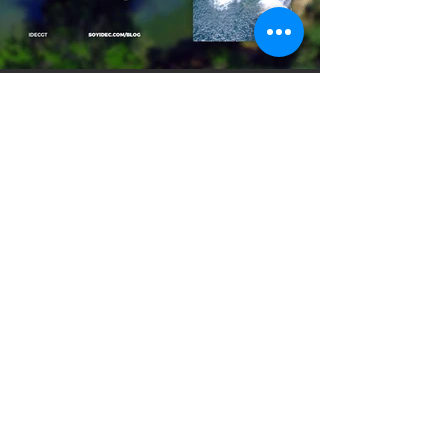
SOYIDEC
2 min de lectura
La Belleza del Evangelio
“En aquel día Jehová de los ejércitos será por
corona de gloria y diadema de hermosura al
remanente de su pueblo…” Isaías 25:5 RVR60
¿Te...