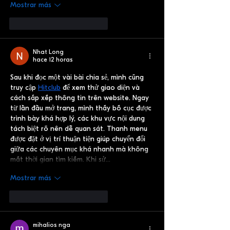
Mostrar más
Me gusta
Reaccionar
Nhat Long
hace 12 horas
Sau khi đọc một vài bài chia sẻ, mình cũng 
truy cập 
Hitclub
 để xem thử giao diện và 
cách sắp xếp thông tin trên website. Ngay 
từ lần đầu mở trang, mình thấy bố cục được 
trình bày khá hợp lý, các khu vực nội dung 
tách biệt rõ nên dễ quan sát. Thanh menu 
được đặt ở vị trí thuận tiện giúp chuyển đổi 
giữa các chuyên mục khá nhanh mà không 
mất thời gian tìm kiếm. Khi sử…
Mostrar más
Me gusta
Reaccionar
mihalios nga