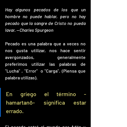
Hay algunos pecados de los que un 
hombre no puede hablar, pero no hay 
pecado que la sangre de Cristo no pueda 
lavar. —Charles Spurgeon
Pecado es una palabra que a veces no 
nos gusta utilizar, nos hace sentir 
avergonzados, generalmente 
preferimos utilizar las palabras de 
"Lucha" , "Error"  o "Carga". (Piensa que 
palabra utilizas).
En griego el término -
hamartanō- significa estar 
errado.
El pecado entró al mundo por Adán y 