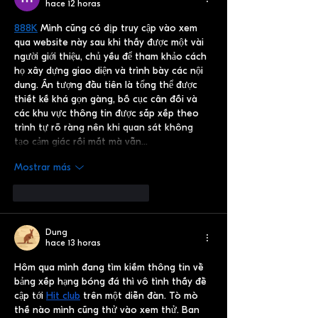
hace 12 horas
888K
 Mình cũng có dịp truy cập vào xem 
qua website này sau khi thấy được một vài 
người giới thiệu, chủ yếu để tham khảo cách 
họ xây dựng giao diện và trình bày các nội 
dung. Ấn tượng đầu tiên là tổng thể được 
thiết kế khá gọn gàng, bố cục cân đối và 
các khu vực thông tin được sắp xếp theo 
trình tự rõ ràng nên khi quan sát không 
tạo cảm giác rối mắt mà vẫn…
Mostrar más
Me gusta
Reaccionar
Dung
hace 13 horas
Hôm qua mình đang tìm kiếm thông tin về 
bảng xếp hạng bóng đá thì vô tình thấy đề 
cập tới 
Hit club
 trên một diễn đàn. Tò mò 
thế nào mình cũng thử vào xem thử. Ban 